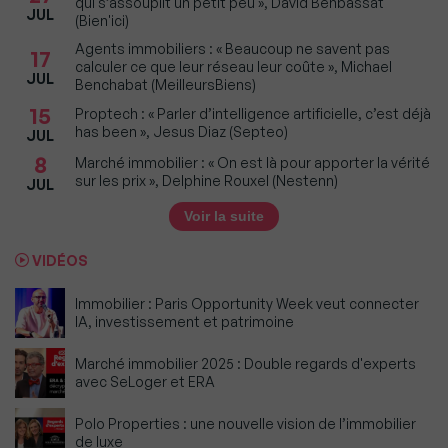
qui s’assouplit un petit peu », David Benbassat
JUL
(Bien'ici)
Agents immobiliers : « Beaucoup ne savent pas
17
calculer ce que leur réseau leur coûte », Michael
JUL
Benchabat (MeilleursBiens)
15
Proptech : « Parler d’intelligence artificielle, c’est déjà
has been », Jesus Diaz (Septeo)
JUL
8
Marché immobilier : « On est là pour apporter la vérité
sur les prix », Delphine Rouxel (Nestenn)
JUL
Voir la suite
VIDÉOS
Immobilier : Paris Opportunity Week veut connecter
IA, investissement et patrimoine
Marché immobilier 2025 : Double regards d'experts
avec SeLoger et ERA
Polo Properties : une nouvelle vision de l’immobilier
de luxe