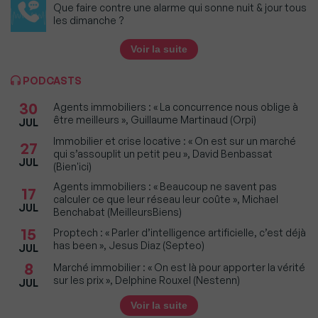
Que faire contre une alarme qui sonne nuit & jour tous
les dimanche ?
Voir la suite
PODCASTS
30
Agents immobiliers : « La concurrence nous oblige à
être meilleurs », Guillaume Martinaud (Orpi)
JUL
Immobilier et crise locative : « On est sur un marché
27
qui s’assouplit un petit peu », David Benbassat
JUL
(Bien'ici)
Agents immobiliers : « Beaucoup ne savent pas
17
calculer ce que leur réseau leur coûte », Michael
JUL
Benchabat (MeilleursBiens)
15
Proptech : « Parler d’intelligence artificielle, c’est déjà
has been », Jesus Diaz (Septeo)
JUL
8
Marché immobilier : « On est là pour apporter la vérité
sur les prix », Delphine Rouxel (Nestenn)
JUL
Voir la suite