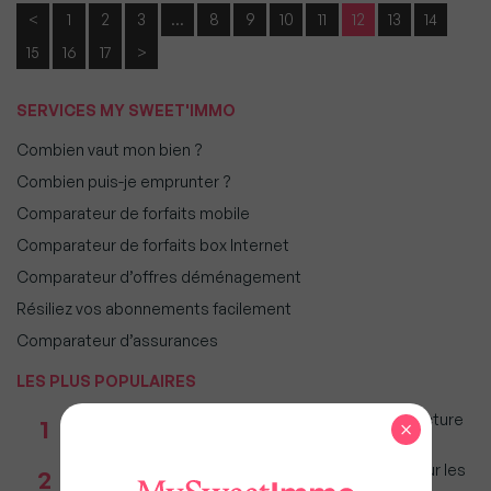
<
1
2
3
…
8
9
10
11
12
13
14
15
16
17
>
SERVICES MY SWEET'IMMO
Combien vaut mon bien ?
Combien puis-je emprunter ?
Comparateur de forfaits mobile
Comparateur de forfaits box Internet
Comparateur d’offres déménagement
Résiliez vos abonnements facilement
Comparateur d’assurances
LES PLUS POPULAIRES
Taxe foncière 2026 : Ces grandes villes où la facture
1
×
restera parmi les plus lourdes
Immobilier : Ce que l’AI Act change vraiment pour les
2
agences depuis le 2 août 2026