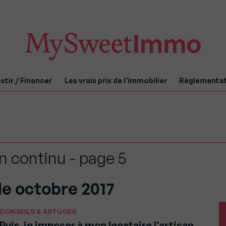
stir / Financer
Les vrais prix de l’immobilier
Règlementa
n continu - page 5
de octobre 2017
CONSEILS & ASTUCES
Puis-je imposer à mon locataire l’artisan