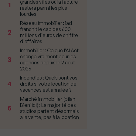
grandes villes où la facture
1
restera parmi les plus
lourdes
Réseau immobilier : iad
franchit le cap des 600
2
millions d'euros de chiffre
d'affaires
Immobilier : Ce que l’AI Act
change vraiment pour les
3
agences depuis le 2 août
2026
Incendies : Quels sont vos
4
droits si votre location de
vacances est annulée ?
Marché immobilier (bilan
Bien'ici) : La majorité des
5
studios partent désormais
à la vente, pas à la location