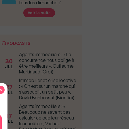
tous les dimanche ?
Voir la suite
PODCASTS
Agents immobiliers : « La
30
concurrence nous oblige à
être meilleurs », Guillaume
JUL
Martinaud (Orpi)
Immobilier et crise locative
27
: « On est sur un marché qui
×
s’assouplit un petit peu »,
JUL
David Benbassat (Bien'ici)
Agents immobiliers : «
Beaucoup ne savent pas
17
calculer ce que leur réseau
JUL
leur coûte », Michael