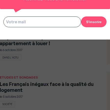
le
6 octobre 2017
ÉCONOMIE ET BUSINESS
CONSEILS & ASTUCES
Pinpo : la solution pour trouver un
appartement à louer !
le
6 octobre 2017
DANS L'ACTU
ETUDES ET SONDAGES
Les Français inégaux face à la qualité du
logement
le
5 octobre 2017
SOCIÉTÉ