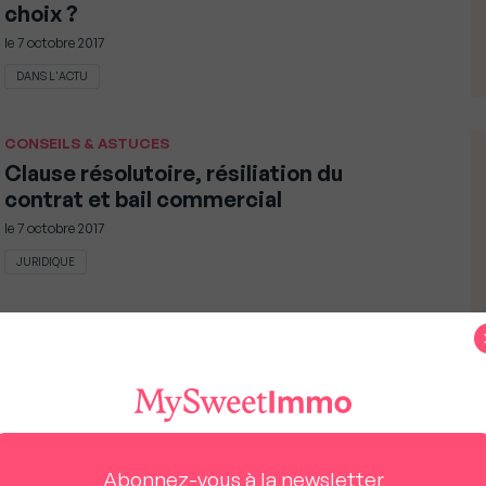
choix ?
le
7 octobre 2017
DANS L'ACTU
CONSEILS & ASTUCES
Clause résolutoire, résiliation du
contrat et bail commercial
le
7 octobre 2017
JURIDIQUE
ANALYSES & PERSPECTIVES
Que nous réserve le marché immobilier
?
Abonnez-vous à la newsletter