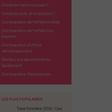
Combien vaut mon bien ?
Combien puis-je emprunter ?
Comparateur de forfaits mobile
Comparateur de forfaits box
Internet
Comparateur d’offres
déménagement
Résiliez vos abonnements
facilement
Comparateur d’assurances
LES PLUS POPULAIRES
Taxe foncière 2026 : Ces