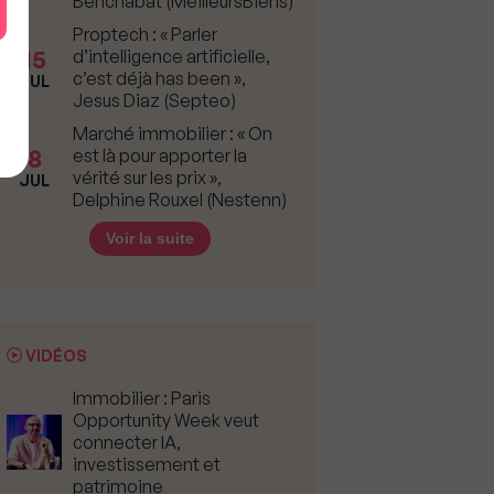
Benchabat (MeilleursBiens)
Proptech : « Parler
15
d’intelligence artificielle,
c’est déjà has been »,
JUL
Jesus Diaz (Septeo)
Marché immobilier : « On
8
est là pour apporter la
vérité sur les prix »,
JUL
Delphine Rouxel (Nestenn)
Voir la suite
VIDÉOS
Immobilier : Paris
Opportunity Week veut
connecter IA,
investissement et
patrimoine