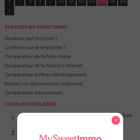
<
1
2
3
…
130
131
132
133
134
135
136
>
SERVICES MY SWEET'IMMO
Combien vaut mon bien ?
Combien puis-je emprunter ?
Comparateur de forfaits mobile
Comparateur de forfaits box Internet
Comparateur d’offres déménagement
Résiliez vos abonnements facilement
Comparateur d’assurances
LES PLUS POPULAIRES
Taxe foncière 2026 : Ces grandes villes où la facture
1
×
restera parmi les plus lourdes
Réseau immobilier : iad franchit le cap des 600
2
millions d'euros de chiffre d'affaires