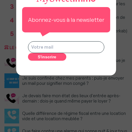
Immobilier : Ce que l’AI Act change vraiment pour les
3
agences depuis le 2 août 2026
Incendies : Quels sont vos droits si votre location de
4
Abonnez-vous à la newsletter
vacances est annulée ?
Immobilier 1er semestre 2026 (Observatoire Interkab)
5
: Climat et géopolitique redessinent marché
LE COUP DE FIL DU DROIT
Dois-je continuer à payer le loyer du logement que je
n'ai pas pu quitter ?
Je suis confinée chez mes parents : puis-je envoyer
un mail pour signifier mon congé ?
Je devais faire mon état des lieux d'entrée après-
demain : dois-je quand même payer le loyer ?
Quelle différence de régime fiscal entre une location
vide et une location meublée ?
Que faire contre une alarme qui sonne nuit & jour tous