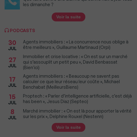
les dimanche ?
Voir la suite
PODCASTS
30
Agents immobiliers : « La concurrence nous oblige à
être meilleurs », Guillaume Martinaud (Orpi)
JUL
Immobilier et crise locative : « On est sur un marché
27
qui s’assouplit un petit peu », David Benbassat
JUL
(Bien'ici)
Agents immobiliers : « Beaucoup ne savent pas
17
calculer ce que leur réseau leur coûte », Michael
JUL
Benchabat (MeilleursBiens)
15
Proptech : « Parler d’intelligence artificielle, c’est déjà
has been », Jesus Diaz (Septeo)
JUL
8
Marché immobilier : « On est là pour apporter la vérité
sur les prix », Delphine Rouxel (Nestenn)
JUL
Voir la suite