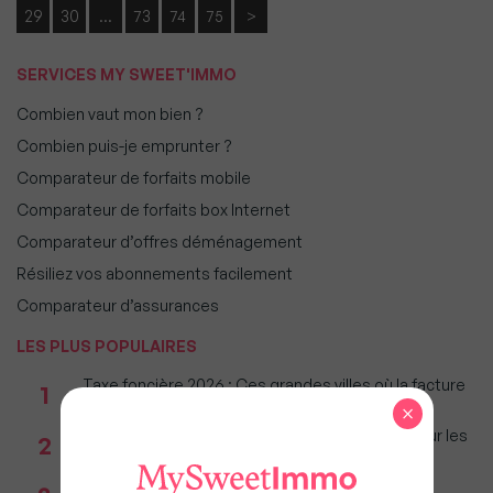
29
30
…
73
74
75
>
SERVICES MY SWEET'IMMO
Combien vaut mon bien ?
Combien puis-je emprunter ?
Comparateur de forfaits mobile
Comparateur de forfaits box Internet
Comparateur d’offres déménagement
Résiliez vos abonnements facilement
Comparateur d’assurances
LES PLUS POPULAIRES
Taxe foncière 2026 : Ces grandes villes où la facture
1
restera parmi les plus lourdes
×
Immobilier : Ce que l’AI Act change vraiment pour les
2
agences depuis le 2 août 2026
Réseau immobilier : iad franchit le cap des 600