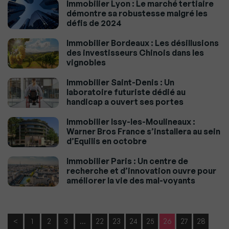
Immobilier Lyon : Le marché tertiaire
démontre sa robustesse malgré les
défis de 2024
Immobilier Bordeaux : Les désillusions
des investisseurs Chinois dans les
vignobles
Immobilier Saint-Denis : Un
laboratoire futuriste dédié au
handicap a ouvert ses portes
Immobilier Issy-les-Moulineaux :
Warner Bros France s’installera au sein
d’Equilis en octobre
Immobilier Paris : Un centre de
recherche et d’innovation ouvre pour
améliorer la vie des mal-voyants
<
1
2
3
…
22
23
24
25
26
27
28