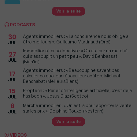
Voir la suite
PODCASTS
30
Agents immobiliers : « La concurrence nous oblige à
être meilleurs », Guillaume Martinaud (Orpi)
JUL
Immobilier et crise locative : « On est sur un marché
27
qui s’assouplit un petit peu », David Benbassat
JUL
(Bien'ici)
Agents immobiliers : « Beaucoup ne savent pas
17
calculer ce que leur réseau leur coûte », Michael
JUL
Benchabat (MeilleursBiens)
15
Proptech : « Parler d’intelligence artificielle, c’est déjà
has been », Jesus Diaz (Septeo)
JUL
8
Marché immobilier : « On est là pour apporter la vérité
sur les prix », Delphine Rouxel (Nestenn)
JUL
Voir la suite
VIDÉOS