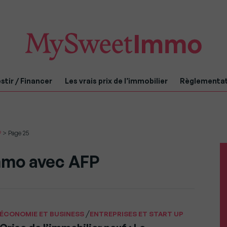
stir / Financer
Les vrais prix de l’immobilier
Règlementa
P
>
Page 25
mo avec AFP
/
ÉCONOMIE ET BUSINESS
ENTREPRISES ET START UP