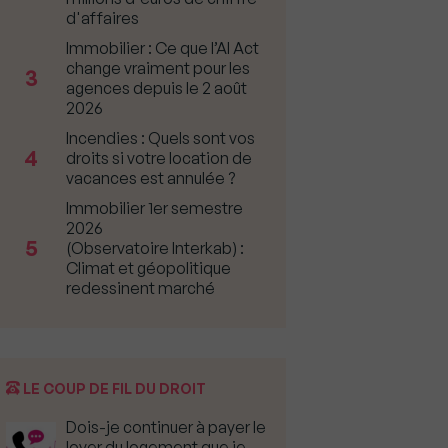
d'affaires
Immobilier : Ce que l’AI Act
change vraiment pour les
3
agences depuis le 2 août
2026
Incendies : Quels sont vos
4
droits si votre location de
vacances est annulée ?
Immobilier 1er semestre
2026
5
(Observatoire Interkab) :
Climat et géopolitique
redessinent marché
LE COUP DE FIL DU DROIT
Dois-je continuer à payer le
loyer du logement que je