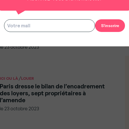
/
ARGENT ET BUDGET
ENTREPRISES ET START UP
Crise de l’immobilier : Nexity se lance
dans l’assurance vie
le
23 octobre 2023
/
ICI OU LÀ
LOUER
Paris dresse le bilan de l’encadrement
des loyers, sept propriétaires à
l’amende
le
23 octobre 2023