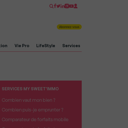
Abonnez-vous
tion
Vie Pro
LifeStyle
Services
SERVICES MY SWEET'IMMO
Combien vaut mon bien ?
Combien puis-je emprunter ?
Comparateur de forfaits mobile