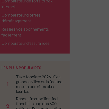
Comparateur de forfaits box
Internet
Comparateur d’offres
déménagement
Résiliez vos abonnements
facilement
Comparateur d’assurances
LES PLUS POPULAIRES
Taxe foncière 2026 : Ces
grandes villes où la facture
1
restera parmi les plus
lourdes
Réseau immobilier : iad
franchit le cap des 600
2
millions d'euros de chiffre