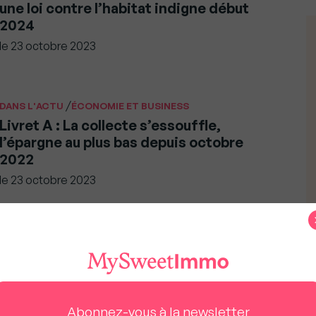
une loi contre l’habitat indigne début
2024
le
23 octobre 2023
/
DANS L'ACTU
ÉCONOMIE ET BUSINESS
Livret A : La collecte s’essouffle,
l’épargne au plus bas depuis octobre
2022
le
23 octobre 2023
/
ÉCONOMIE ET BUSINESS
INTERNATIONAL
Immobilier Royaume Uni : lRightmove
bousculé par une concurrence accrue
le
23 octobre 2023
Abonnez-vous à la newsletter