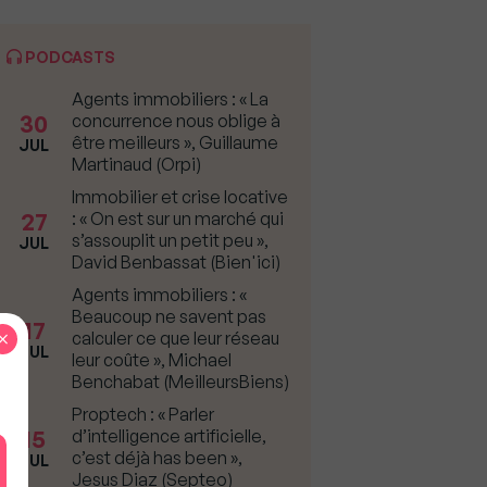
PODCASTS
Agents immobiliers : « La
30
concurrence nous oblige à
être meilleurs », Guillaume
JUL
Martinaud (Orpi)
Immobilier et crise locative
27
: « On est sur un marché qui
s’assouplit un petit peu »,
JUL
David Benbassat (Bien'ici)
Agents immobiliers : «
Beaucoup ne savent pas
17
×
calculer ce que leur réseau
JUL
leur coûte », Michael
Benchabat (MeilleursBiens)
Proptech : « Parler
15
d’intelligence artificielle,
c’est déjà has been »,
JUL
Jesus Diaz (Septeo)