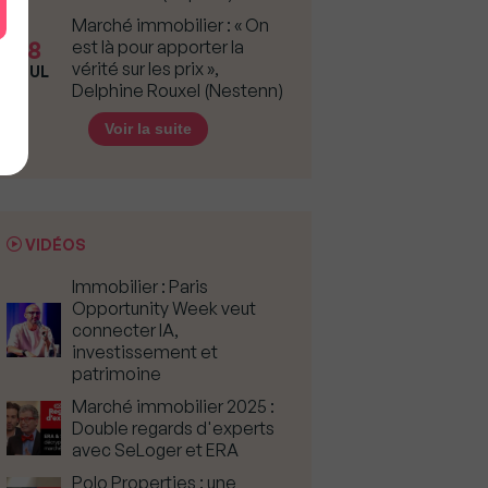
Marché immobilier : « On
8
est là pour apporter la
vérité sur les prix »,
JUL
Delphine Rouxel (Nestenn)
Voir la suite
VIDÉOS
Immobilier : Paris
Opportunity Week veut
connecter IA,
investissement et
patrimoine
Marché immobilier 2025 :
Double regards d'experts
avec SeLoger et ERA
Polo Properties : une