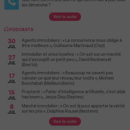
les dimanche ?
Voir la suite
PODCASTS
30
Agents immobiliers : « La concurrence nous oblige à
être meilleurs », Guillaume Martinaud (Orpi)
JUL
Immobilier et crise locative : « On est sur un marché
27
qui s’assouplit un petit peu », David Benbassat
JUL
(Bien'ici)
Agents immobiliers : « Beaucoup ne savent pas
17
calculer ce que leur réseau leur coûte », Michael
JUL
Benchabat (MeilleursBiens)
15
Proptech : « Parler d’intelligence artificielle, c’est déjà
has been », Jesus Diaz (Septeo)
JUL
8
Marché immobilier : « On est là pour apporter la vérité
sur les prix », Delphine Rouxel (Nestenn)
JUL
Voir la suite