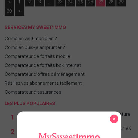
<
1
2
3
…
23
24
25
26
27
28
29
30
>
SERVICES MY SWEET'IMMO
Combien vaut mon bien ?
Combien puis-je emprunter ?
Comparateur de forfaits mobile
Comparateur de forfaits box Internet
Comparateur d’offres déménagement
Résiliez vos abonnements facilement
Comparateur d’assurances
LES PLUS POPULAIRES
Taxe foncière 2026 : Ces grandes villes où la facture
1
×
restera parmi les plus lourdes
Immobilier : Ce que l’AI Act change vraiment pour les
2
agences depuis le 2 août 2026