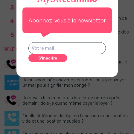
Réseau immobilier : iad franchit le cap des 600
3
millions d'euros de chiffre d'affaires
Incendies : Quels sont vos droits si votre location de
4
Abonnez-vous à la newsletter
vacances est annulée ?
Incendies en Gironde : Faut-il craindre une baisse des
5
prix sur le Bassin d'Arcachon ?
LE COUP DE FIL DU DROIT
Dois-je continuer à payer le loyer du logement que je
n'ai pas pu quitter ?
Je suis confinée chez mes parents : puis-je envoyer
un mail pour signifier mon congé ?
Je devais faire mon état des lieux d'entrée après-
demain : dois-je quand même payer le loyer ?
Quelle différence de régime fiscal entre une location
vide et une location meublée ?
Que faire contre une alarme qui sonne nuit & jour tous