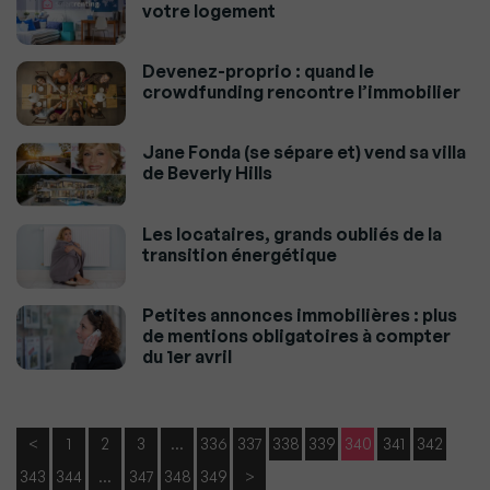
votre logement
Devenez-proprio : quand le
crowdfunding rencontre l’immobilier
Jane Fonda (se sépare et) vend sa villa
de Beverly Hills
Les locataires, grands oubliés de la
transition énergétique
Petites annonces immobilières : plus
de mentions obligatoires à compter
du 1er avril
<
1
2
3
…
336
337
338
339
340
341
342
343
344
…
347
348
349
>