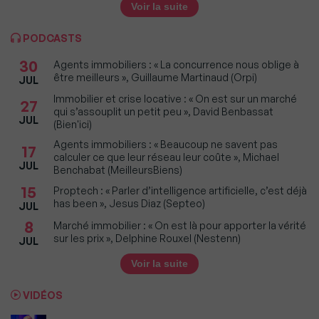
Voir la suite
PODCASTS
30
Agents immobiliers : « La concurrence nous oblige à
être meilleurs », Guillaume Martinaud (Orpi)
JUL
Immobilier et crise locative : « On est sur un marché
27
qui s’assouplit un petit peu », David Benbassat
JUL
(Bien'ici)
Agents immobiliers : « Beaucoup ne savent pas
17
calculer ce que leur réseau leur coûte », Michael
JUL
Benchabat (MeilleursBiens)
15
Proptech : « Parler d’intelligence artificielle, c’est déjà
has been », Jesus Diaz (Septeo)
JUL
8
Marché immobilier : « On est là pour apporter la vérité
sur les prix », Delphine Rouxel (Nestenn)
JUL
Voir la suite
VIDÉOS