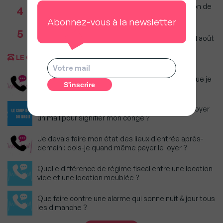
Incendies : Quels sont vos droits si votre location de
4
vacances est annulée ?
Abonnez-vous à la newsletter
Agents immobiliers : Le décret sur la pige
5
téléphonique fixe les règles applicables dès le 11 août
LE COUP DE FIL DU DROIT
Dois-je continuer à payer le loyer du logement que je
n'ai pas pu quitter ?
Je suis confinée chez mes parents : puis-je envoyer
un mail pour signifier mon congé ?
Je devais faire mon état des lieux d'entrée après-
demain : dois-je quand même payer le loyer ?
Quelle différence de régime fiscal entre une location
vide et une location meublée ?
Que faire contre une alarme qui sonne nuit & jour tous
les dimanche ?