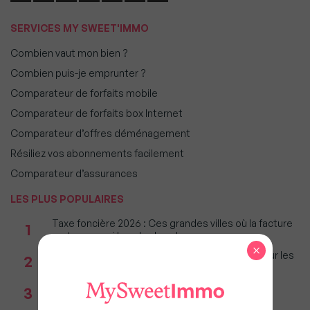
SERVICES MY SWEET'IMMO
Combien vaut mon bien ?
Combien puis-je emprunter ?
Comparateur de forfaits mobile
Comparateur de forfaits box Internet
Comparateur d’offres déménagement
Résiliez vos abonnements facilement
Comparateur d’assurances
LES PLUS POPULAIRES
Taxe foncière 2026 : Ces grandes villes où la facture
1
restera parmi les plus lourdes
×
Immobilier : Ce que l’AI Act change vraiment pour les
2
agences depuis le 2 août 2026
Réseau immobilier : iad franchit le cap des 600
3
millions d'euros de chiffre d'affaires