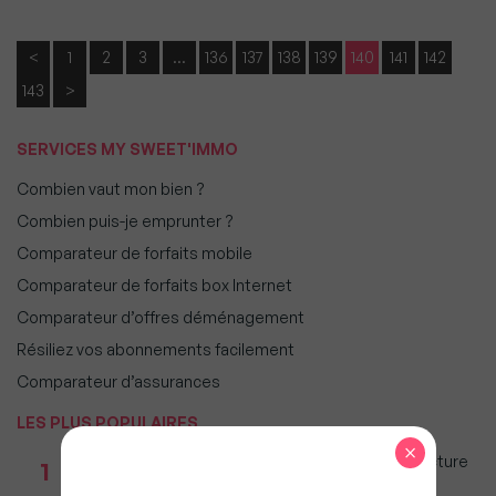
<
1
2
3
…
136
137
138
139
140
141
142
143
>
SERVICES MY SWEET'IMMO
Combien vaut mon bien ?
Combien puis-je emprunter ?
Comparateur de forfaits mobile
Comparateur de forfaits box Internet
Comparateur d’offres déménagement
Résiliez vos abonnements facilement
Comparateur d’assurances
LES PLUS POPULAIRES
×
Taxe foncière 2026 : Ces grandes villes où la facture
1
restera parmi les plus lourdes