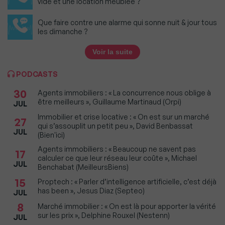
vide et une location meublée ?
Que faire contre une alarme qui sonne nuit & jour tous
les dimanche ?
Voir la suite
PODCASTS
30
Agents immobiliers : « La concurrence nous oblige à
être meilleurs », Guillaume Martinaud (Orpi)
JUL
Immobilier et crise locative : « On est sur un marché
27
qui s’assouplit un petit peu », David Benbassat
JUL
(Bien'ici)
Agents immobiliers : « Beaucoup ne savent pas
17
calculer ce que leur réseau leur coûte », Michael
JUL
Benchabat (MeilleursBiens)
15
Proptech : « Parler d’intelligence artificielle, c’est déjà
has been », Jesus Diaz (Septeo)
JUL
8
Marché immobilier : « On est là pour apporter la vérité
sur les prix », Delphine Rouxel (Nestenn)
JUL