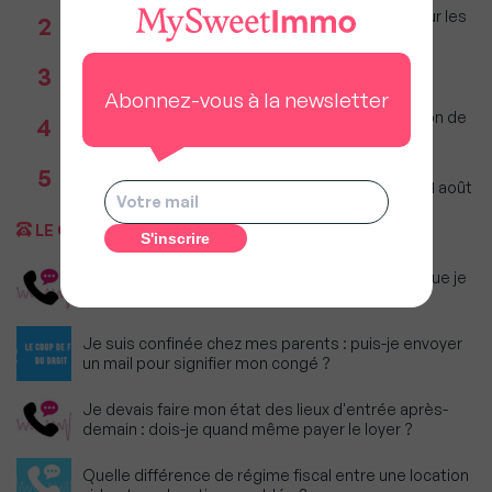
Immobilier : Ce que l’AI Act change vraiment pour les
2
agences depuis le 2 août 2026
Réseau immobilier : iad franchit le cap des 600
3
millions d'euros de chiffre d'affaires
Abonnez-vous à la newsletter
Incendies : Quels sont vos droits si votre location de
4
vacances est annulée ?
Agents immobiliers : Le décret sur la pige
5
téléphonique fixe les règles applicables dès le 11 août
LE COUP DE FIL DU DROIT
Dois-je continuer à payer le loyer du logement que je
n'ai pas pu quitter ?
Je suis confinée chez mes parents : puis-je envoyer
un mail pour signifier mon congé ?
Je devais faire mon état des lieux d'entrée après-
demain : dois-je quand même payer le loyer ?
Quelle différence de régime fiscal entre une location