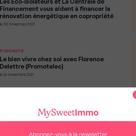
Les Eco-Isolateurs et La Centrale de
Financement vous aident à financer la
rénovation énergétique en copropriété
le
30 novembre 2021
PODCASTS
Le bien vivre chez soi avec Florence
Delettre (Promotelec)
le
26 novembre 2021
ÉCONOMIE ET BUSINESS
Pros de l’Immo : Hello Watt accompagne
vos clients dans la rénovation
énergétique de leur logement
Abonnez-vous à la newsletter