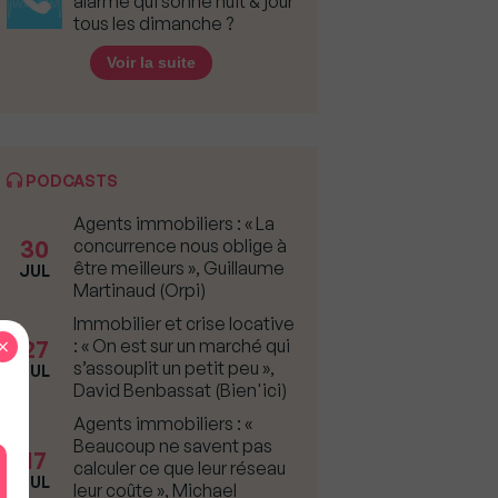
alarme qui sonne nuit & jour
tous les dimanche ?
Voir la suite
PODCASTS
Agents immobiliers : « La
30
concurrence nous oblige à
être meilleurs », Guillaume
JUL
Martinaud (Orpi)
Immobilier et crise locative
×
27
: « On est sur un marché qui
s’assouplit un petit peu »,
JUL
David Benbassat (Bien'ici)
Agents immobiliers : «
Beaucoup ne savent pas
17
calculer ce que leur réseau
JUL
leur coûte », Michael