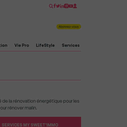
Abonnez-vous
tion
Vie Pro
LifeStyle
Services
 de la rénovation énergétique pour les
pour rénover malin.
SERVICES MY SWEET'IMMO