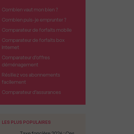
Combien vaut mon bien ?
Combien puis-je emprunter ?
Comparateur de forfaits mobile
Comparateur de forfaits box
Internet
Comparateur d’offres
déménagement
Résiliez vos abonnements
facilement
Comparateur d’assurances
LES PLUS POPULAIRES
Taxe foncière 2026 : Ces