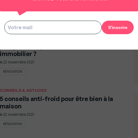
le
24 novembre 2021
ANALYSES & PERSPECTIVES
Présidentielle 2022 : Quelles
perspectives pour l’investissement
immobilier ?
le
22 novembre 2021
RÉNOVATION
CONSEILS & ASTUCES
5 conseils anti-froid pour être bien à la
maison
le
22 novembre 2021
RÉNOVATION