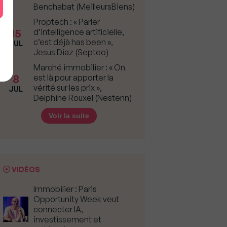
Benchabat (MeilleursBiens)
Proptech : « Parler
15
d’intelligence artificielle,
c’est déjà has been »,
JUL
Jesus Diaz (Septeo)
Marché immobilier : « On
8
est là pour apporter la
vérité sur les prix »,
JUL
Delphine Rouxel (Nestenn)
Voir la suite
VIDÉOS
Immobilier : Paris
Opportunity Week veut
connecter IA,
investissement et