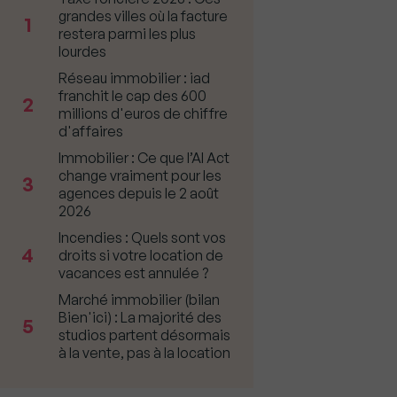
grandes villes où la facture
1
restera parmi les plus
lourdes
Réseau immobilier : iad
franchit le cap des 600
2
millions d'euros de chiffre
d'affaires
Immobilier : Ce que l’AI Act
change vraiment pour les
3
agences depuis le 2 août
2026
Incendies : Quels sont vos
4
droits si votre location de
vacances est annulée ?
Marché immobilier (bilan
Bien'ici) : La majorité des
5
studios partent désormais
à la vente, pas à la location