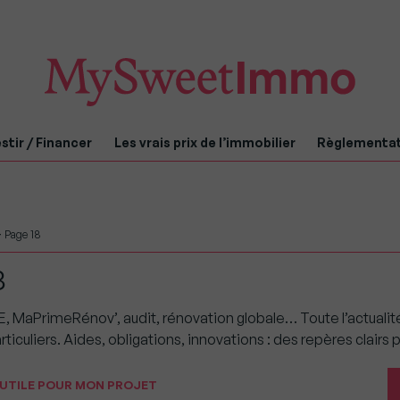
stir / Financer
Les vrais prix de l’immobilier
Règlementa
>
Page 18
8
 MaPrimeRénov’, audit, rénovation globale… Toute l’actualité
rticuliers. Aides, obligations, innovations : des repères clairs 
UTILE POUR MON PROJET