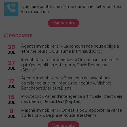
Que faire contre une alarme qui sonne nuit & jour tous
les dimanche ?
Voir la suite
PODCASTS
30
Agents immobiliers : « La concurrence nous oblige à
être meilleurs », Guillaume Martinaud (Orpi)
JUL
Immobilier et crise locative : « On est sur un marché
27
qui s’assouplit un petit peu », David Benbassat
JUL
(Bien'ici)
Agents immobiliers : « Beaucoup ne savent pas
17
calculer ce que leur réseau leur coûte », Michael
JUL
Benchabat (MeilleursBiens)
15
Proptech : « Parler d’intelligence artificielle, c’est déjà
has been », Jesus Diaz (Septeo)
JUL
8
Marché immobilier : « On est là pour apporter la vérité
sur les prix », Delphine Rouxel (Nestenn)
JUL
Voir la suite