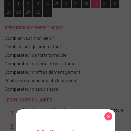
<
1
2
3
…
20
21
22
23
24
25
26
27
28
29
30
>
SERVICES MY SWEET'IMMO
Combien vaut mon bien ?
Combien puis-je emprunter ?
Comparateur de forfaits mobile
Comparateur de forfaits box Internet
Comparateur d’offres déménagement
Résiliez vos abonnements facilement
Comparateur d’assurances
LES PLUS POPULAIRES
Taxe foncière 2026 : Ces grandes villes où la facture
1
×
restera parmi les plus lourdes
Réseau immobilier : iad franchit le cap des 600
2
millions d'euros de chiffre d'affaires