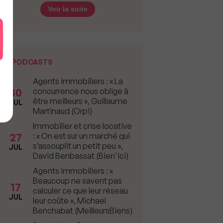
Voir la suite
PODCASTS
Agents immobiliers : « La
30
concurrence nous oblige à
être meilleurs », Guillaume
JUL
Martinaud (Orpi)
Immobilier et crise locative
27
: « On est sur un marché qui
s’assouplit un petit peu »,
JUL
David Benbassat (Bien'ici)
Agents immobiliers : «
Beaucoup ne savent pas
17
calculer ce que leur réseau
JUL
leur coûte », Michael
Benchabat (MeilleursBiens)