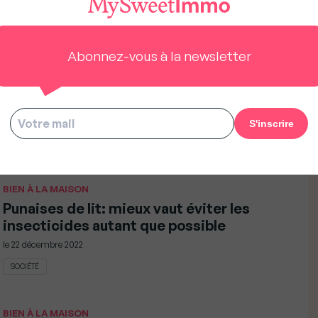
Abonnez-vous à la newsletter
BIEN À LA MAISON
Quel papier peint pour planter le décor
en 2023 ?
le
23 décembre 2022
LIFESTYLE
BIEN À LA MAISON
Punaises de lit: mieux vaut éviter les
insecticides autant que possible
le
22 décembre 2022
SOCIÉTÉ
BIEN À LA MAISON