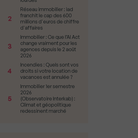
lourdes
Réseau immobilier : iad
franchit le cap des 600
2
millions d'euros de chiffre
d'affaires
Immobilier : Ce que l’AI Act
change vraiment pour les
3
agences depuis le 2 août
2026
Incendies : Quels sont vos
4
droits si votre location de
vacances est annulée ?
Immobilier 1er semestre
2026
5
(Observatoire Interkab) :
Climat et géopolitique
redessinent marché