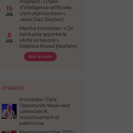
Proptech : « Parler
15
d’intelligence artificielle,
c’est déjà has been »,
JUL
Jesus Diaz (Septeo)
Marché immobilier : « On
8
est là pour apporter la
vérité sur les prix »,
JUL
Delphine Rouxel (Nestenn)
Voir la suite
VIDÉOS
Immobilier : Paris
Opportunity Week veut
connecter IA,
investissement et
patrimoine
Marché immobilier 2025 :