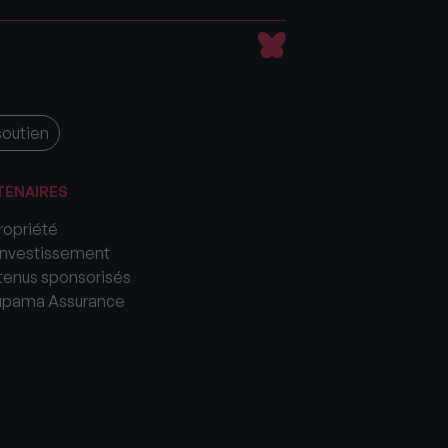
soutien
TENAIRES
opriété
nvestissement
enus sponsorisés
upama Assurance