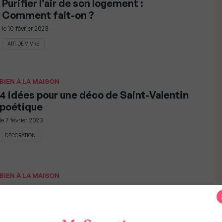
Purifier l’air de son logement :
Comment fait-on ?
le
10 février 2023
ART DE VIVRE
BIEN À LA MAISON
4 idées pour une déco de Saint-Valentin
poétique
le
7 février 2023
DÉCORATION
BIEN À LA MAISON
La peinture écolo se met à la déco
le
27 décembre 2022
DÉCORATION