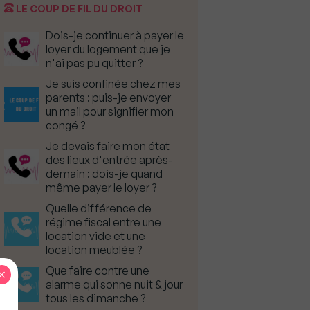
LE COUP DE FIL DU DROIT
Dois-je continuer à payer le
loyer du logement que je
n'ai pas pu quitter ?
Je suis confinée chez mes
parents : puis-je envoyer
un mail pour signifier mon
congé ?
Je devais faire mon état
des lieux d'entrée après-
demain : dois-je quand
même payer le loyer ?
Quelle différence de
régime fiscal entre une
location vide et une
location meublée ?
Que faire contre une
×
alarme qui sonne nuit & jour
tous les dimanche ?