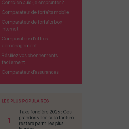
Combien puis-je emprunter ?
Comparateur de forfaits mobile
Comparateur de forfaits box
Internet
Comparateur d’offres
déménagement
Résiliez vos abonnements
facilement
Comparateur d’assurances
LES PLUS POPULAIRES
Taxe foncière 2026 : Ces
grandes villes où la facture
1
restera parmi les plus