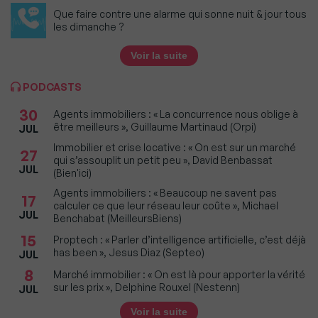
Que faire contre une alarme qui sonne nuit & jour tous
les dimanche ?
Voir la suite
PODCASTS
30
Agents immobiliers : « La concurrence nous oblige à
être meilleurs », Guillaume Martinaud (Orpi)
JUL
Immobilier et crise locative : « On est sur un marché
27
qui s’assouplit un petit peu », David Benbassat
JUL
(Bien'ici)
Agents immobiliers : « Beaucoup ne savent pas
17
calculer ce que leur réseau leur coûte », Michael
JUL
Benchabat (MeilleursBiens)
15
Proptech : « Parler d’intelligence artificielle, c’est déjà
has been », Jesus Diaz (Septeo)
JUL
8
Marché immobilier : « On est là pour apporter la vérité
sur les prix », Delphine Rouxel (Nestenn)
JUL
Voir la suite