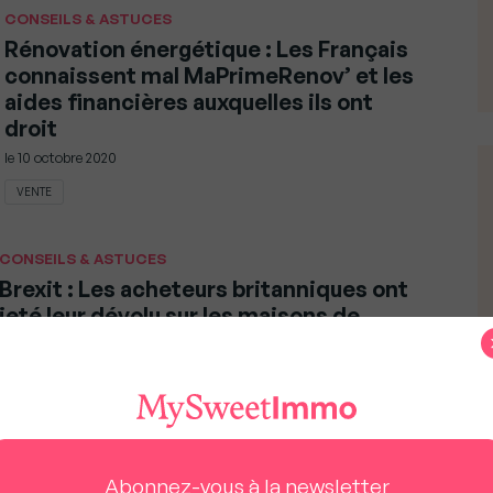
CONSEILS & ASTUCES
Rénovation énergétique : Les Français
connaissent mal MaPrimeRenov’ et les
aides financières auxquelles ils ont
droit
le
10 octobre 2020
VENTE
CONSEILS & ASTUCES
Brexit : Les acheteurs britanniques ont
jeté leur dévolu sur les maisons de
campagne en Bretagne …
le
8 septembre 2020
ICI OU LÀ
CONSEILS & ASTUCES
Abonnez-vous à la newsletter