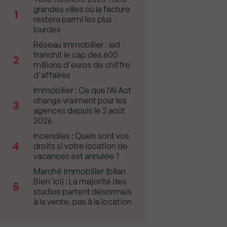
grandes villes où la facture
1
restera parmi les plus
lourdes
Réseau immobilier : iad
franchit le cap des 600
2
millions d'euros de chiffre
d'affaires
Immobilier : Ce que l’AI Act
change vraiment pour les
3
agences depuis le 2 août
2026
Incendies : Quels sont vos
4
droits si votre location de
vacances est annulée ?
Marché immobilier (bilan
Bien'ici) : La majorité des
5
studios partent désormais
à la vente, pas à la location