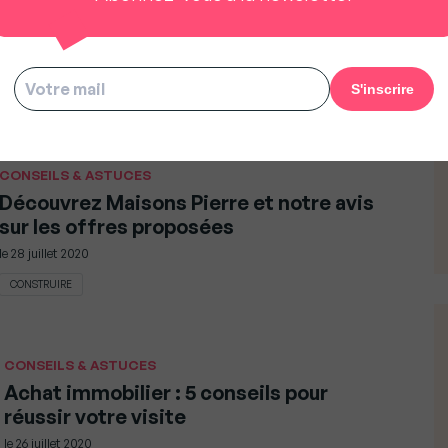
Conseils Immobiliers de Rentrée : « Si
je devais acheter mon logement à
l’automne 2020 …. », Jean-Luc-Brulard
le
31 août 2020
TRIBUNE
CONSEILS & ASTUCES
Découvrez Maisons Pierre et notre avis
sur les offres proposées
le
28 juillet 2020
CONSTRUIRE
CONSEILS & ASTUCES
Achat immobilier : 5 conseils pour
réussir votre visite
le
26 juillet 2020