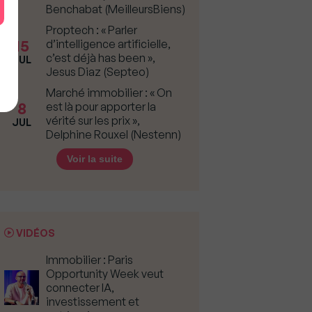
Benchabat (MeilleursBiens)
Proptech : « Parler
15
d’intelligence artificielle,
c’est déjà has been »,
JUL
Jesus Diaz (Septeo)
Marché immobilier : « On
8
est là pour apporter la
vérité sur les prix »,
JUL
Delphine Rouxel (Nestenn)
Voir la suite
VIDÉOS
Immobilier : Paris
Opportunity Week veut
connecter IA,
investissement et