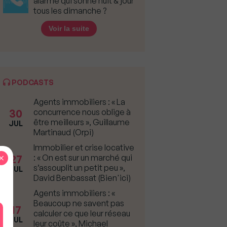
alarme qui sonne nuit & jour
tous les dimanche ?
Voir la suite
PODCASTS
Agents immobiliers : « La
30
concurrence nous oblige à
être meilleurs », Guillaume
JUL
Martinaud (Orpi)
Immobilier et crise locative
×
27
: « On est sur un marché qui
s’assouplit un petit peu »,
JUL
David Benbassat (Bien'ici)
Agents immobiliers : «
Beaucoup ne savent pas
17
calculer ce que leur réseau
JUL
leur coûte », Michael