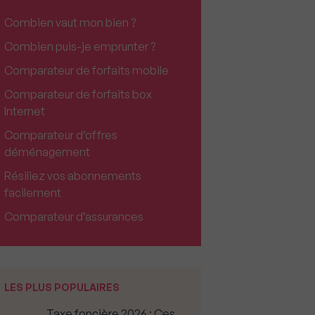
Combien vaut mon bien ?
Combien puis-je emprunter ?
Comparateur de forfaits mobile
Comparateur de forfaits box
Internet
Comparateur d’offres
déménagement
Résiliez vos abonnements
facilement
Comparateur d’assurances
LES PLUS POPULAIRES
Taxe foncière 2026 : Ces