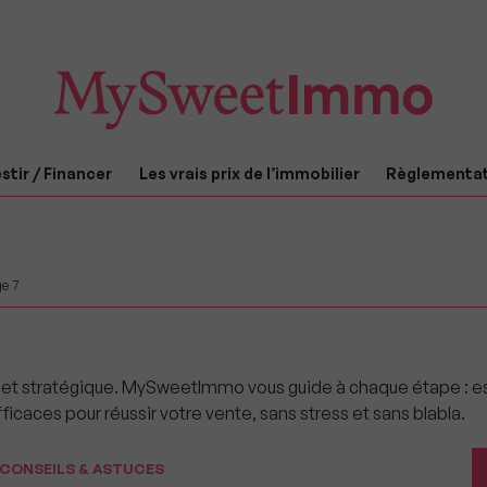
stir / Financer
Les vrais prix de l’immobilier
Règlementa
e 7
ojet stratégique. MySweetImmo vous guide à chaque étape : est
icaces pour réussir votre vente, sans stress et sans blabla.
CONSEILS & ASTUCES