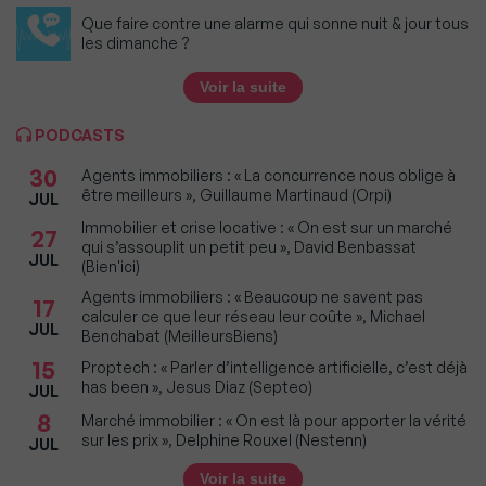
Que faire contre une alarme qui sonne nuit & jour tous
les dimanche ?
Voir la suite
PODCASTS
30
Agents immobiliers : « La concurrence nous oblige à
être meilleurs », Guillaume Martinaud (Orpi)
JUL
Immobilier et crise locative : « On est sur un marché
27
qui s’assouplit un petit peu », David Benbassat
JUL
(Bien'ici)
Agents immobiliers : « Beaucoup ne savent pas
17
calculer ce que leur réseau leur coûte », Michael
JUL
Benchabat (MeilleursBiens)
15
Proptech : « Parler d’intelligence artificielle, c’est déjà
has been », Jesus Diaz (Septeo)
JUL
8
Marché immobilier : « On est là pour apporter la vérité
sur les prix », Delphine Rouxel (Nestenn)
JUL
Voir la suite