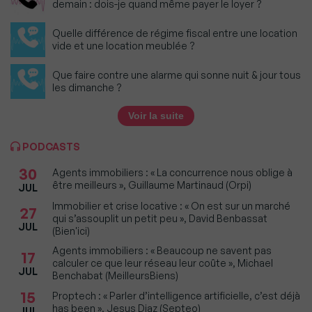
demain : dois-je quand même payer le loyer ?
Quelle différence de régime fiscal entre une location
vide et une location meublée ?
Que faire contre une alarme qui sonne nuit & jour tous
les dimanche ?
Voir la suite
PODCASTS
30
Agents immobiliers : « La concurrence nous oblige à
être meilleurs », Guillaume Martinaud (Orpi)
JUL
Immobilier et crise locative : « On est sur un marché
27
qui s’assouplit un petit peu », David Benbassat
JUL
(Bien'ici)
Agents immobiliers : « Beaucoup ne savent pas
17
calculer ce que leur réseau leur coûte », Michael
JUL
Benchabat (MeilleursBiens)
15
Proptech : « Parler d’intelligence artificielle, c’est déjà
has been », Jesus Diaz (Septeo)
JUL