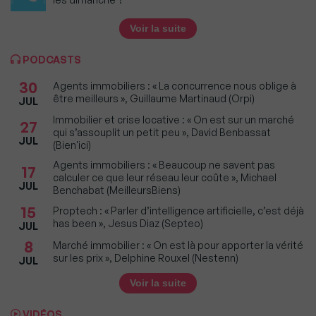
Voir la suite
PODCASTS
30
Agents immobiliers : « La concurrence nous oblige à
être meilleurs », Guillaume Martinaud (Orpi)
JUL
Immobilier et crise locative : « On est sur un marché
27
qui s’assouplit un petit peu », David Benbassat
JUL
(Bien'ici)
Agents immobiliers : « Beaucoup ne savent pas
17
calculer ce que leur réseau leur coûte », Michael
JUL
Benchabat (MeilleursBiens)
15
Proptech : « Parler d’intelligence artificielle, c’est déjà
has been », Jesus Diaz (Septeo)
JUL
8
Marché immobilier : « On est là pour apporter la vérité
sur les prix », Delphine Rouxel (Nestenn)
JUL
Voir la suite
VIDÉOS