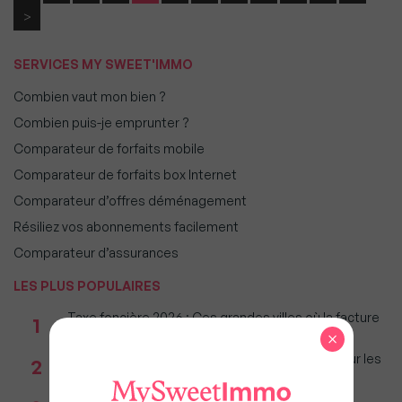
>
SERVICES MY SWEET'IMMO
Combien vaut mon bien ?
Combien puis-je emprunter ?
Comparateur de forfaits mobile
Comparateur de forfaits box Internet
Comparateur d’offres déménagement
Résiliez vos abonnements facilement
Comparateur d’assurances
LES PLUS POPULAIRES
Taxe foncière 2026 : Ces grandes villes où la facture
1
restera parmi les plus lourdes
×
Immobilier : Ce que l’AI Act change vraiment pour les
2
agences depuis le 2 août 2026
Réseau immobilier : iad franchit le cap des 600