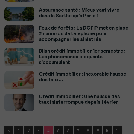
Assurance santé : Mieux vaut vivre
dans la Sarthe qu’à Paris !
Feux de forêts : La DGFIP met en place
2 numéros de téléphone pour
accompagner les sinistrés
Bilan crédit immobilier 1er semestre :
Les phénomènes bloquants
s’accumulent
Crédit immobilier : Inexorable hausse
des taux…
Crédit immobilier : Une hausse des
taux ininterrompue depuis février
<
1
2
3
4
5
6
7
8
9
10
11