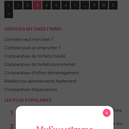
<
1
2
3
4
5
6
7
…
9
10
11
>
SERVICES MY SWEET'IMMO
Combien vaut mon bien ?
Combien puis-je emprunter ?
Comparateur de forfaits mobile
Comparateur de forfaits box Internet
Comparateur d’offres déménagement
Résiliez vos abonnements facilement
Comparateur d’assurances
LES PLUS POPULAIRES
Taxe foncière 2026 : Ces grandes villes où la facture
1
×
restera parmi les plus lourdes
Immobilier : Ce que l’AI Act change vraiment pour les
2
agences depuis le 2 août 2026