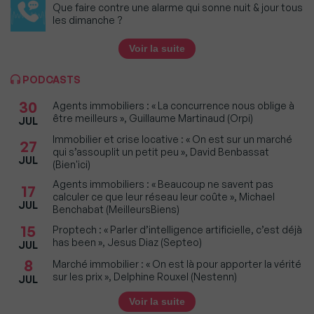
Que faire contre une alarme qui sonne nuit & jour tous
les dimanche ?
Voir la suite
PODCASTS
30
Agents immobiliers : « La concurrence nous oblige à
être meilleurs », Guillaume Martinaud (Orpi)
JUL
Immobilier et crise locative : « On est sur un marché
27
qui s’assouplit un petit peu », David Benbassat
JUL
(Bien'ici)
Agents immobiliers : « Beaucoup ne savent pas
17
calculer ce que leur réseau leur coûte », Michael
JUL
Benchabat (MeilleursBiens)
15
Proptech : « Parler d’intelligence artificielle, c’est déjà
has been », Jesus Diaz (Septeo)
JUL
8
Marché immobilier : « On est là pour apporter la vérité
sur les prix », Delphine Rouxel (Nestenn)
JUL
Voir la suite