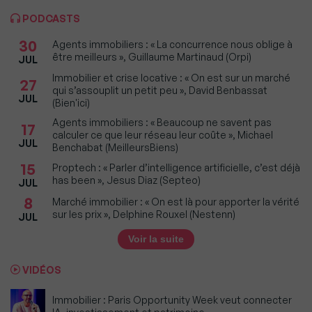
PODCASTS
30
Agents immobiliers : « La concurrence nous oblige à
être meilleurs », Guillaume Martinaud (Orpi)
JUL
Immobilier et crise locative : « On est sur un marché
27
qui s’assouplit un petit peu », David Benbassat
JUL
(Bien'ici)
Agents immobiliers : « Beaucoup ne savent pas
17
calculer ce que leur réseau leur coûte », Michael
JUL
Benchabat (MeilleursBiens)
15
Proptech : « Parler d’intelligence artificielle, c’est déjà
has been », Jesus Diaz (Septeo)
JUL
8
Marché immobilier : « On est là pour apporter la vérité
sur les prix », Delphine Rouxel (Nestenn)
JUL
Voir la suite
VIDÉOS
Immobilier : Paris Opportunity Week veut connecter