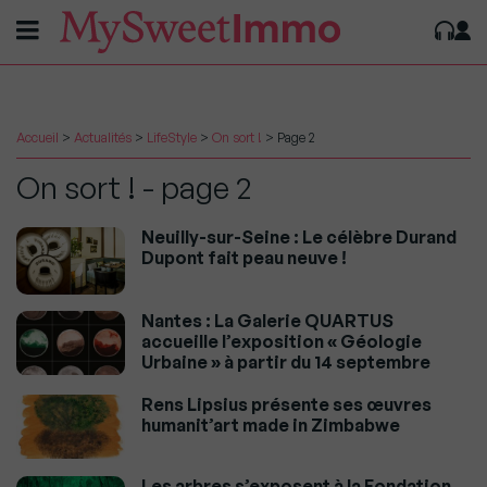
Accueil
>
Actualités
>
LifeStyle
>
On sort !
>
Page 2
On sort ! - page 2
Neuilly-sur-Seine : Le célèbre Durand
Dupont fait peau neuve !
Nantes : La Galerie QUARTUS
accueille l’exposition « Géologie
Urbaine » à partir du 14 septembre
Rens Lipsius présente ses œuvres
humanit’art made in Zimbabwe
Les arbres s’exposent à la Fondation