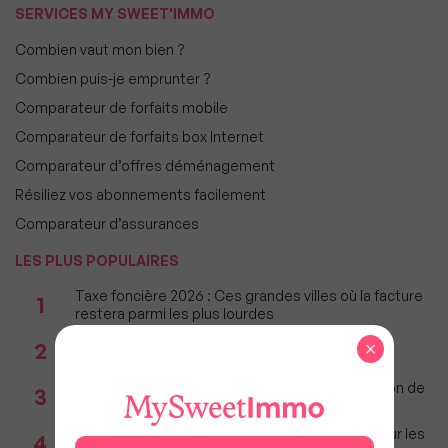
SERVICES MY SWEET'IMMO
Combien vaut mon bien ?
Combien puis-je emprunter ?
Comparateur de forfaits mobile
Comparateur de forfaits box Internet
Comparateur d’offres déménagement
Résiliez vos abonnements facilement
Comparateur d’assurances
LES PLUS POPULAIRES
Taxe foncière 2026 : Ces grandes villes où la facture
1
restera parmi les plus lourdes
Réseau immobilier : iad franchit le cap des 600
×
2
millions d'euros de chiffre d'affaires
Incendies : Quels sont vos droits si votre location de
3
vacances est annulée ?
Immobilier : Ce que l’AI Act change vraiment pour les
4