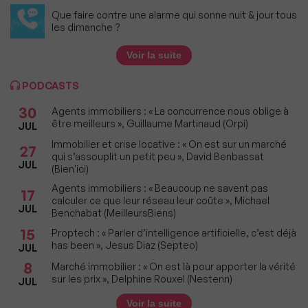
Que faire contre une alarme qui sonne nuit & jour tous
les dimanche ?
Voir la suite
PODCASTS
30
Agents immobiliers : « La concurrence nous oblige à
être meilleurs », Guillaume Martinaud (Orpi)
JUL
Immobilier et crise locative : « On est sur un marché
27
qui s’assouplit un petit peu », David Benbassat
JUL
(Bien'ici)
Agents immobiliers : « Beaucoup ne savent pas
17
calculer ce que leur réseau leur coûte », Michael
JUL
Benchabat (MeilleursBiens)
15
Proptech : « Parler d’intelligence artificielle, c’est déjà
has been », Jesus Diaz (Septeo)
JUL
8
Marché immobilier : « On est là pour apporter la vérité
sur les prix », Delphine Rouxel (Nestenn)
JUL
Voir la suite