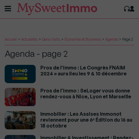
Accueil
>
Actualités
>
Dans l'actu
>
Économie et Business
>
Agenda
>
Page 2
Agenda - page 2
Pros de l’immo : Le Congrès FNAIM
2024 » aura lieu les 9 & 10 décembre
Pros de l’immo : SeLoger vous donne
rendez-vous à Nice, Lyon et Marseille
Immobilier : Les Assises Immonot
reviennent pour une 6ᵉ Édition du 16 au
18 octobre
Immobilier & Investissement : Rendez-