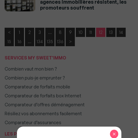
agences immobilières résistent, les
promoteurs souffrent
<
1
2
3
…
8
9
10
11
12
13
14
15
16
…
134
135
136
>
SERVICES MY SWEET'IMMO
Combien vaut mon bien ?
Combien puis-je emprunter ?
Comparateur de forfaits mobile
Comparateur de forfaits box Internet
Comparateur d’offres déménagement
Résiliez vos abonnements facilement
Comparateur d’assurances
×
LES PLUS POPULAIRES