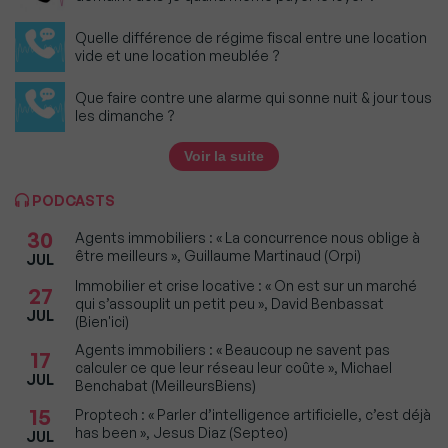
Quelle différence de régime fiscal entre une location
vide et une location meublée ?
Que faire contre une alarme qui sonne nuit & jour tous
les dimanche ?
Voir la suite
PODCASTS
30
Agents immobiliers : « La concurrence nous oblige à
être meilleurs », Guillaume Martinaud (Orpi)
JUL
Immobilier et crise locative : « On est sur un marché
27
qui s’assouplit un petit peu », David Benbassat
JUL
(Bien'ici)
Agents immobiliers : « Beaucoup ne savent pas
17
calculer ce que leur réseau leur coûte », Michael
JUL
Benchabat (MeilleursBiens)
15
Proptech : « Parler d’intelligence artificielle, c’est déjà
has been », Jesus Diaz (Septeo)
JUL