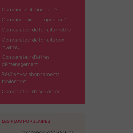
Combien vaut mon bien ?
Combien puis-je emprunter ?
Comparateur de forfaits mobile
Comparateur de forfaits box
Internet
Comparateur d’offres
déménagement
Résiliez vos abonnements
facilement
Comparateur d’assurances
LES PLUS POPULAIRES
Taxe foncière 2026 : Ces