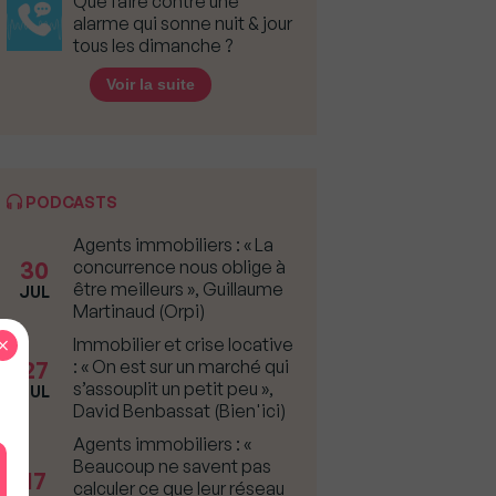
Que faire contre une
alarme qui sonne nuit & jour
tous les dimanche ?
Voir la suite
PODCASTS
Agents immobiliers : « La
30
concurrence nous oblige à
être meilleurs », Guillaume
JUL
Martinaud (Orpi)
×
Immobilier et crise locative
27
: « On est sur un marché qui
s’assouplit un petit peu »,
JUL
David Benbassat (Bien'ici)
Agents immobiliers : «
Beaucoup ne savent pas
17
calculer ce que leur réseau