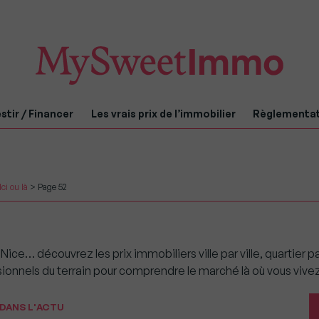
stir / Financer
Les vrais prix de l’immobilier
Règlementa
Ici ou là
>
Page 52
u Nice… découvrez les prix immobiliers ville par ville, quartier 
onnels du terrain pour comprendre le marché là où vous vivez
DANS L'ACTU