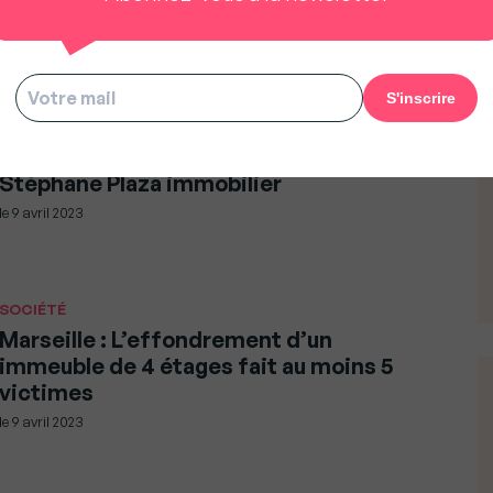
le
10 avril 2023
ENTREPRISES ET START UP
Immobilier Limours : Deux amies
d’enfance, ouvrent leur 2e agence
Stéphane Plaza immobilier
le
9 avril 2023
SOCIÉTÉ
Marseille : L’effondrement d’un
immeuble de 4 étages fait au moins 5
victimes
le
9 avril 2023