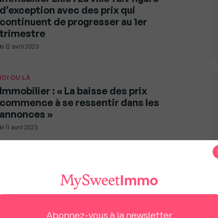
d’exception avec des prix qui
continuent de progresser au 1er
trimestre
le
12 avril 2023
ICI OU LÀ
Immobilier : « La baisse des prix
commence à se ressentir dans les
annonces »
le
11 avril 2023
SOCIÉTÉ
Marseille bouleversée après
l’effondrement meurtrier d’un
immeuble d’habitation
Abonnez-vous à la newsletter