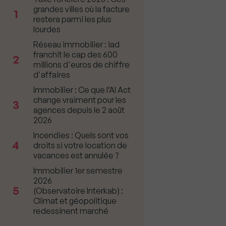
grandes villes où la facture
1
restera parmi les plus
lourdes
Réseau immobilier : iad
franchit le cap des 600
2
millions d'euros de chiffre
d'affaires
Immobilier : Ce que l’AI Act
change vraiment pour les
3
agences depuis le 2 août
2026
Incendies : Quels sont vos
4
droits si votre location de
vacances est annulée ?
Immobilier 1er semestre
2026
5
(Observatoire Interkab) :
Climat et géopolitique
redessinent marché