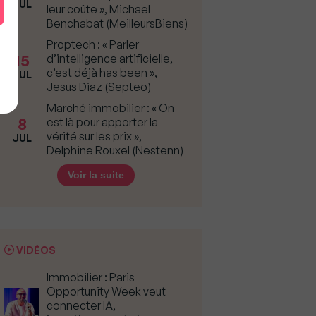
JUL
leur coûte », Michael
Benchabat (MeilleursBiens)
Proptech : « Parler
15
d’intelligence artificielle,
c’est déjà has been »,
JUL
Jesus Diaz (Septeo)
Marché immobilier : « On
8
est là pour apporter la
vérité sur les prix »,
JUL
Delphine Rouxel (Nestenn)
Voir la suite
VIDÉOS
Immobilier : Paris
Opportunity Week veut
connecter IA,