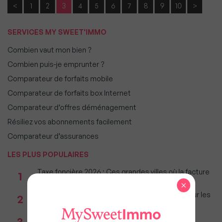
<
1
2
3
4
5
6
7
8
9
10
>
SERVICES MY SWEET'IMMO
Combien vaut mon bien ?
Combien puis-je emprunter ?
Comparateur de forfaits mobile
Comparateur de forfaits box Internet
Comparateur d’offres déménagement
Résiliez vos abonnements facilement
Comparateur d’assurances
LES PLUS POPULAIRES
Taxe foncière 2026 : Ces grandes villes où la facture
1
restera parmi les plus lourdes
×
Immobilier : Ce que l’AI Act change vraiment pour les
2
agences depuis le 2 août 2026
Réseau immobilier : iad franchit le cap des 600
3