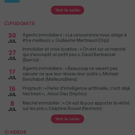
Voir la suite
PODCASTS
30
Agents immobiliers : « La concurrence nous oblige à
être meilleurs », Guillaume Martinaud (Orpi)
JUL
Immobilier et crise locative : « On est sur un marché
27
qui s’assouplit un petit peu », David Benbassat
JUL
(Bien'ici)
Agents immobiliers : « Beaucoup ne savent pas
17
calculer ce que leur réseau leur coûte », Michael
JUL
Benchabat (MeilleursBiens)
15
Proptech : « Parler d’intelligence artificielle, c’est déjà
has been », Jesus Diaz (Septeo)
JUL
8
Marché immobilier : « On est là pour apporter la vérité
sur les prix », Delphine Rouxel (Nestenn)
JUL
Voir la suite
VIDÉOS