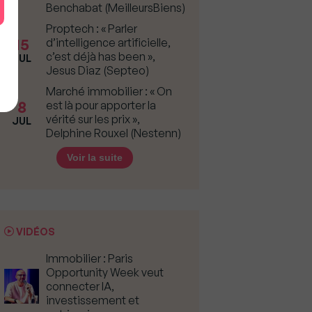
Benchabat (MeilleursBiens)
Proptech : « Parler
15
d’intelligence artificielle,
c’est déjà has been »,
JUL
Jesus Diaz (Septeo)
Marché immobilier : « On
8
est là pour apporter la
vérité sur les prix »,
JUL
Delphine Rouxel (Nestenn)
Voir la suite
VIDÉOS
Immobilier : Paris
Opportunity Week veut
connecter IA,
investissement et