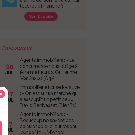
tous les dimanche ?
Voir la suite
PODCASTS
Agents immobiliers : « La
30
concurrence nous oblige à
être meilleurs », Guillaume
JUL
Martinaud (Orpi)
Immobilier et crise locative
27
×
: « On est sur un marché qui
s’assouplit un petit peu »,
JUL
David Benbassat (Bien'ici)
Agents immobiliers : «
Beaucoup ne savent pas
17
calculer ce que leur réseau
JUL
leur coûte », Michael