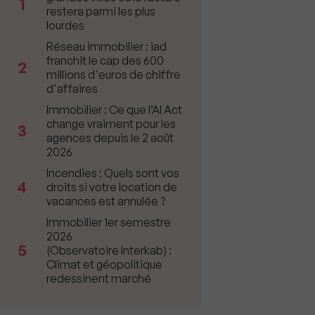
1
restera parmi les plus
lourdes
Réseau immobilier : iad
franchit le cap des 600
2
millions d'euros de chiffre
d'affaires
Immobilier : Ce que l’AI Act
change vraiment pour les
3
agences depuis le 2 août
2026
Incendies : Quels sont vos
4
droits si votre location de
vacances est annulée ?
Immobilier 1er semestre
2026
5
(Observatoire Interkab) :
Climat et géopolitique
redessinent marché