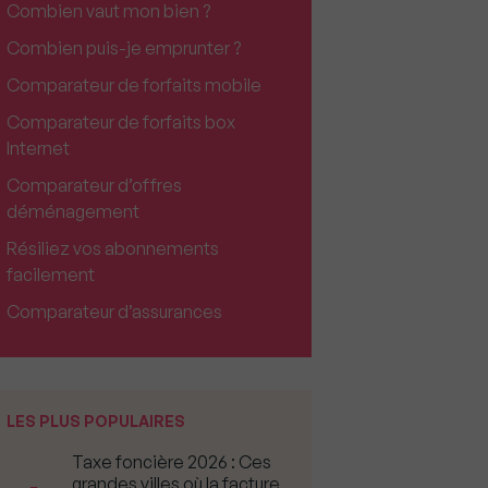
Combien vaut mon bien ?
Combien puis-je emprunter ?
Comparateur de forfaits mobile
Comparateur de forfaits box
Internet
Comparateur d’offres
déménagement
Résiliez vos abonnements
facilement
Comparateur d’assurances
LES PLUS POPULAIRES
Taxe foncière 2026 : Ces
grandes villes où la facture