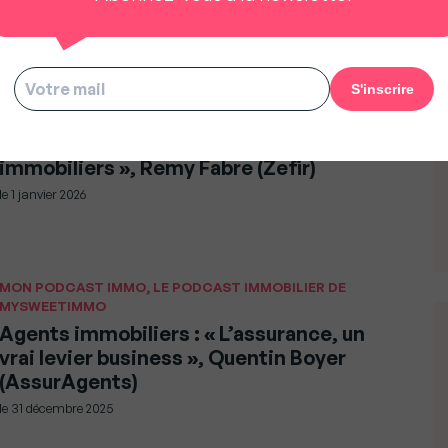
(Noovimo Sud-Ouest)
le
2 janvier 2026
MON PODCAST IMMO, LE PODCAST IMMOBILIER DE
MYSWEETIMMO
« ZIA, le partenaire IA des agents
immobiliers », Remy Fabre (Zefir)
le
1 janvier 2026
MON PODCAST IMMO, LE PODCAST IMMOBILIER DE
MYSWEETIMMO
Agents immobiliers : « L’assurance, un
vrai levier business », Quentin Boyer
(AssurAgents)
le
31 décembre 2025