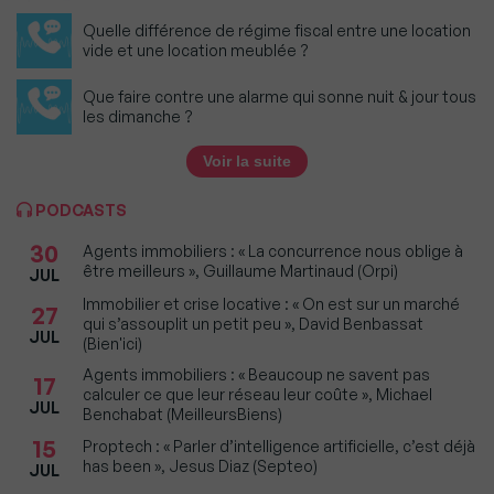
Quelle différence de régime fiscal entre une location
vide et une location meublée ?
Que faire contre une alarme qui sonne nuit & jour tous
les dimanche ?
Voir la suite
PODCASTS
30
Agents immobiliers : « La concurrence nous oblige à
être meilleurs », Guillaume Martinaud (Orpi)
JUL
Immobilier et crise locative : « On est sur un marché
27
qui s’assouplit un petit peu », David Benbassat
JUL
(Bien'ici)
Agents immobiliers : « Beaucoup ne savent pas
17
calculer ce que leur réseau leur coûte », Michael
JUL
Benchabat (MeilleursBiens)
15
Proptech : « Parler d’intelligence artificielle, c’est déjà
has been », Jesus Diaz (Septeo)
JUL