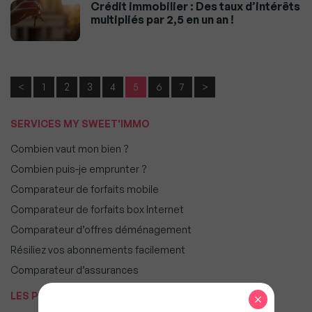
Crédit immobilier : Des taux d’intérêts
multipliés par 2,5 en un an !
<
1
2
3
4
5
6
7
>
SERVICES MY SWEET'IMMO
Combien vaut mon bien ?
Combien puis-je emprunter ?
Comparateur de forfaits mobile
Comparateur de forfaits box Internet
Comparateur d’offres déménagement
Résiliez vos abonnements facilement
Comparateur d’assurances
LES PLUS POPULAIRES
×