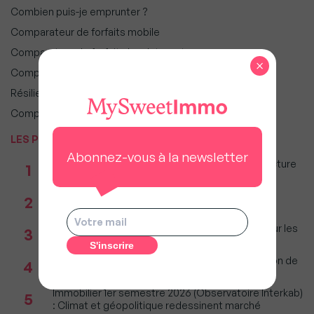
Combien puis-je emprunter ?
Comparateur de forfaits mobile
Comparateur de forfaits box Internet
×
Comparateur d’offres déménagement
Résiliez vos abonnements facilement
Comparateur d’assurances
LES PLUS POPULAIRES
Abonnez-vous à la newsletter
Taxe foncière 2026 : Ces grandes villes où la facture
1
restera parmi les plus lourdes
Réseau immobilier : iad franchit le cap des 600
2
millions d'euros de chiffre d'affaires
Immobilier : Ce que l’AI Act change vraiment pour les
3
agences depuis le 2 août 2026
Incendies : Quels sont vos droits si votre location de
4
vacances est annulée ?
Immobilier 1er semestre 2026 (Observatoire Interkab)
5
: Climat et géopolitique redessinent marché