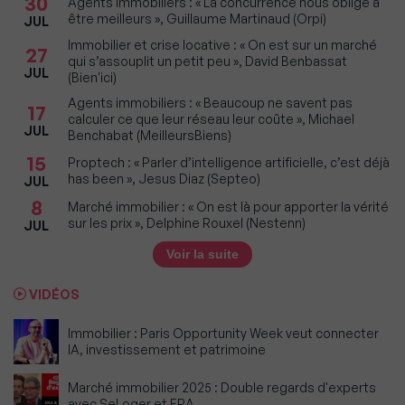
30
Agents immobiliers : « La concurrence nous oblige à
être meilleurs », Guillaume Martinaud (Orpi)
JUL
Immobilier et crise locative : « On est sur un marché
27
qui s’assouplit un petit peu », David Benbassat
JUL
(Bien'ici)
Agents immobiliers : « Beaucoup ne savent pas
17
calculer ce que leur réseau leur coûte », Michael
JUL
Benchabat (MeilleursBiens)
15
Proptech : « Parler d’intelligence artificielle, c’est déjà
has been », Jesus Diaz (Septeo)
JUL
8
Marché immobilier : « On est là pour apporter la vérité
sur les prix », Delphine Rouxel (Nestenn)
JUL
Voir la suite
VIDÉOS
Immobilier : Paris Opportunity Week veut connecter
IA, investissement et patrimoine
Marché immobilier 2025 : Double regards d'experts
avec SeLoger et ERA