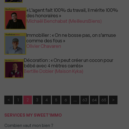
« L’agent fait 100% du travail, il mérite 100%
des honoraires »
Michaël Benchabat (MeilleursBiens)
Immobilier : « On ne bosse pas, on s’amuse
comme des fous »
Olivier Chavaren
Décoration : « On peut créer un cocon pour
bébé avec 4 mètres carrés»
Bertille Dobler (Maison Kyka)
<
1
2
3
4
5
6
…
63
64
65
>
SERVICES MY SWEET'IMMO
Combien vaut mon bien ?