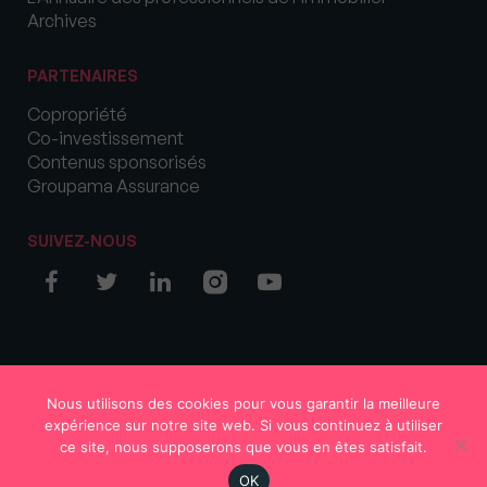
Archives
PARTENAIRES
Copropriété
Co-investissement
Contenus sponsorisés
Groupama Assurance
SUIVEZ-NOUS
© COPYRIGHT 2026 MySweetImmo
Nous utilisons des cookies pour vous garantir la meilleure
expérience sur notre site web. Si vous continuez à utiliser
ce site, nous supposerons que vous en êtes satisfait.
OK