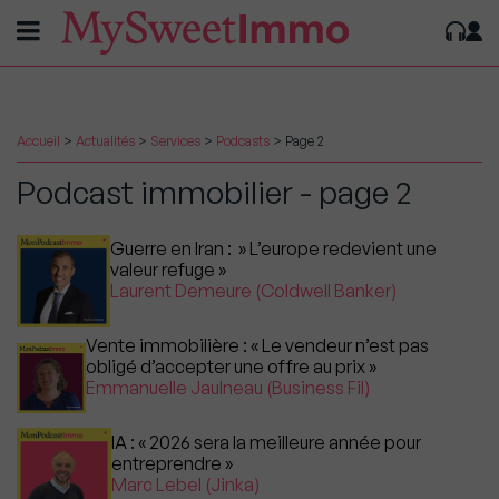
Accueil
>
Actualités
>
Services
>
Podcasts
>
Page 2
Podcast immobilier - page 2
Guerre en Iran : » L’europe redevient une
valeur refuge »
Laurent Demeure (Coldwell Banker)
Vente immobilière : « Le vendeur n’est pas
obligé d’accepter une offre au prix »
Emmanuelle Jaulneau (Business Fil)
IA : « 2026 sera la meilleure année pour
entreprendre »
Marc Lebel (Jinka)