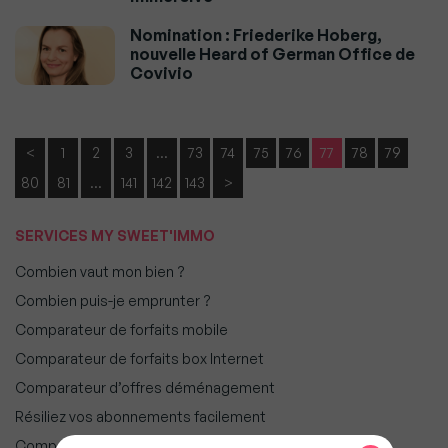
Nomination : Friederike Hoberg,
nouvelle Heard of German Office de
Covivio
<
1
2
3
…
73
74
75
76
77
78
79
80
81
…
141
142
143
>
SERVICES MY SWEET'IMMO
Combien vaut mon bien ?
Combien puis-je emprunter ?
Comparateur de forfaits mobile
Comparateur de forfaits box Internet
Comparateur d’offres déménagement
Résiliez vos abonnements facilement
Comparateur d’assurances