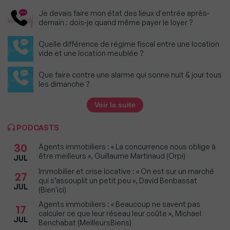
Je devais faire mon état des lieux d'entrée après-
demain : dois-je quand même payer le loyer ?
Quelle différence de régime fiscal entre une location
vide et une location meublée ?
Que faire contre une alarme qui sonne nuit & jour tous
les dimanche ?
Voir la suite
PODCASTS
30
Agents immobiliers : « La concurrence nous oblige à
être meilleurs », Guillaume Martinaud (Orpi)
JUL
Immobilier et crise locative : « On est sur un marché
27
qui s’assouplit un petit peu », David Benbassat
JUL
(Bien'ici)
Agents immobiliers : « Beaucoup ne savent pas
17
calculer ce que leur réseau leur coûte », Michael
JUL
Benchabat (MeilleursBiens)